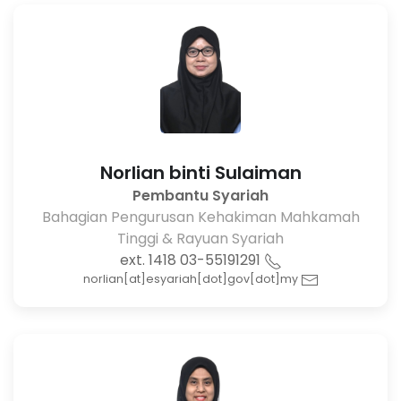
Norlian binti Sulaiman
Pembantu Syariah
Bahagian Pengurusan Kehakiman Mahkamah
Tinggi & Rayuan Syariah
03-55191291 ext. 1418
norlian[at]esyariah[dot]gov[dot]my