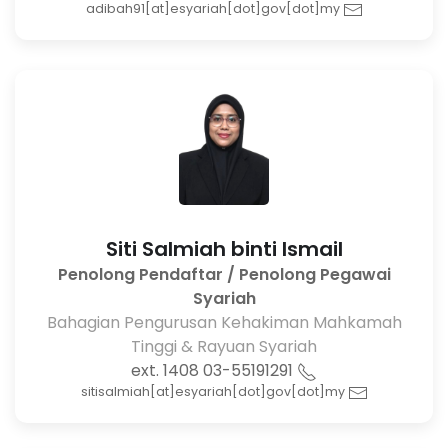
adibah91[at]esyariah[dot]gov[dot]my
Siti Salmiah binti Ismail
Penolong Pendaftar / Penolong Pegawai
Syariah
Bahagian Pengurusan Kehakiman Mahkamah
Tinggi & Rayuan Syariah
03-55191291 ext. 1408
sitisalmiah[at]esyariah[dot]gov[dot]my