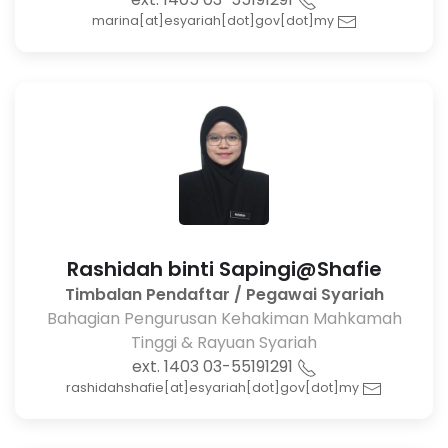
marina[at]esyariah[dot]gov[dot]my
Rashidah binti Sapingi@Shafie
Timbalan Pendaftar / Pegawai Syariah
Bahagian Pengurusan Kehakiman Mahkamah
Tinggi & Rayuan Syariah
03-55191291 ext. 1403
rashidahshafie[at]esyariah[dot]gov[dot]my