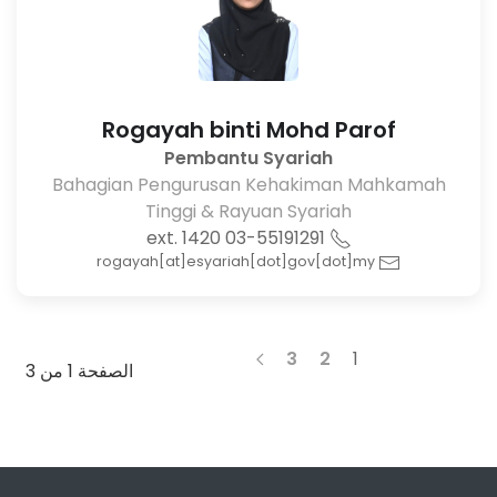
Rogayah binti Mohd Parof
Pembantu Syariah
Bahagian Pengurusan Kehakiman Mahkamah
Tinggi & Rayuan Syariah
03-55191291 ext. 1420
rogayah[at]esyariah[dot]gov[dot]my
3
2
1
الصفحة 1 من 3