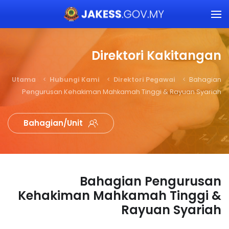
Skip to main content
Direktori Kakitangan
Utama
Hubungi Kami
Direktori Pegawai
Bahagian
Pengurusan Kehakiman Mahkamah Tinggi & Rayuan Syariah
Bahagian/Unit
Bahagian Pengurusan
Kehakiman Mahkamah Tinggi &
Rayuan Syariah